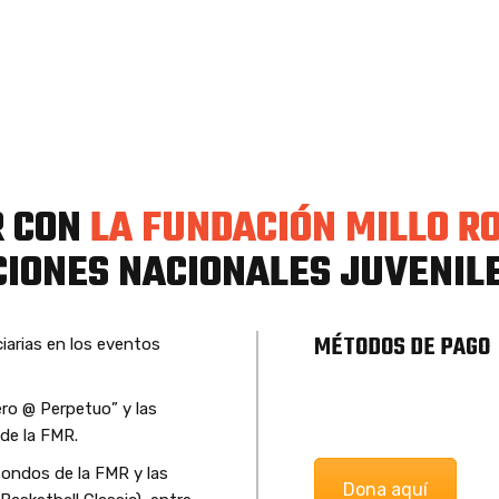
R CON
LA FUNDACIÓN MILLO R
CIONES NACIONALES JUVENILE
939-395-9
Calle San Antonio #
MÉTODOS DE PAGO
iarias en los eventos
00909
info@fundacionmill
ero @ Perpetuo” y las
dona@fundacionmil
 de la FMR.
diego@fundacionmil
fondos de la FMR y las
Dona aquí