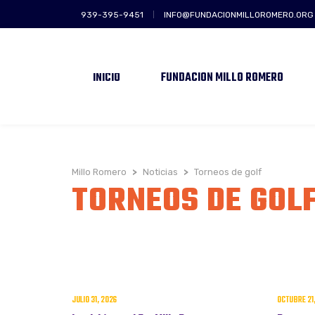
939-395-9451
INFO@FUNDACIONMILLOROMERO.ORG
INICIO
FUNDACIÓN MILLO ROMERO
Millo Romero
>
Noticias
>
Torneos de golf
TORNEOS DE GOL
JULIO 31, 2026
OCTUBRE 21