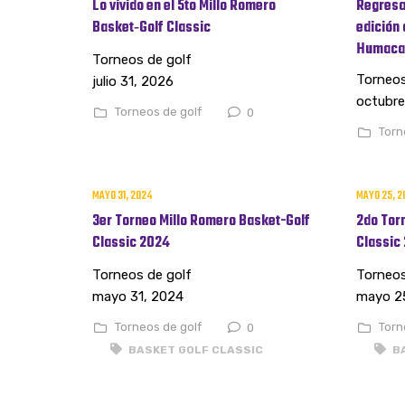
Lo vivido en el 5to Millo Romero
Regresa 
Basket‑Golf Classic
edición 
Humaca
Torneos de golf
Torneos
julio 31, 2026
octubre
Torneos de golf
0
Torn
MAYO 31, 2024
MAYO 25, 2
3er Torneo Millo Romero Basket-Golf
2do Tor
Classic 2024
Classic
Torneos de golf
Torneos
mayo 31, 2024
mayo 2
Torneos de golf
Torn
0
BASKET GOLF CLASSIC
BA