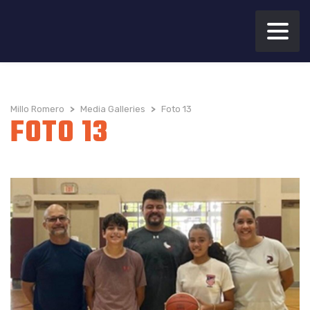
Millo Romero
>
Media Galleries
>
Foto 13
FOTO 13